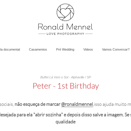
fia documental
Casamentos
Pré Wedding
Videos
Vamos Conversar?
Buffet Lá Vem o Sol - Alphaville / SP
Peter - 1st Birthday
sociais,
não esqueça de marcar
@ronaldmennel
,isso ajuda muito m
sejada para ela "abrir sozinha" e depois disso salve a imagem. Se sal
qualidade