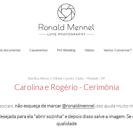
fia documental
Casamentos
Pré Wedding
Videos
Vamos Conversar?
Basílica Menor e Olinda Country Clube - Piedade / SP
Carolina e Rogério - Cerimônia
sociais,
não esqueça de marcar
@ronaldmennel
,isso ajuda muito m
sejada para ela "abrir sozinha" e depois disso salve a imagem. Se sal
qualidade