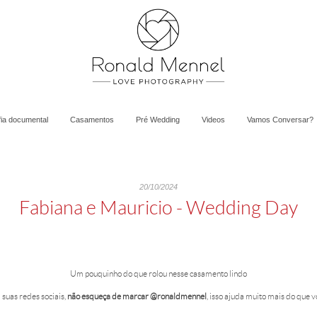
fia documental
Casamentos
Pré Wedding
Videos
Vamos Conversar?
20/10/2024
Fabiana e Mauricio - Wedding Day
Um pouquinho do que rolou nesse casamento lindo
suas redes sociais,
não esqueça de marcar @ronaldmennel
, isso ajuda muito mais do que v