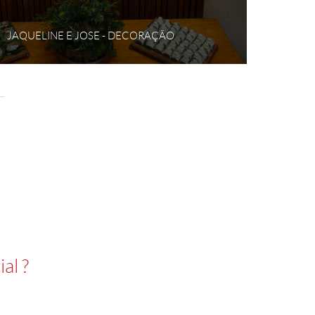
JAQUELINE E JOSE - DECORAÇÃO
al ?