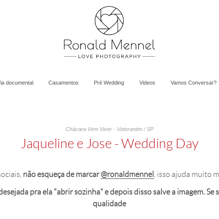
fia documental
Casamentos
Pré Wedding
Videos
Vamos Conversar?
Chácara Vem Viver - Votorantim / SP
Jaqueline e Jose - Wedding Day
ociais,
não esqueça de marcar
@ronaldmennel
, isso ajuda muito 
sejada pra ela "abrir sozinha" e depois disso salve a imagem. Se sal
qualidade