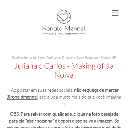
Basílica Menor de Santo Antônio do Embaré e Clube Saldanha - Santos/ SP
Juliana e Carlos - Making of da
Noiva
Ao postar em suas redes sociais,
não esqueça de marcar
@ronaldmennel
,isso ajuda muito mais do que você imagina
:)
OBS: Para salvar com qualidade, clique na foto desejada
para ela "abrir sozinha" e depois disso salve a imagem. Se
salvar antes de clicar e abrir a foto, ela ficará sem qualidade