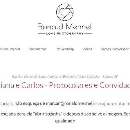
fia documental
Casamentos
Pré Wedding
Videos
Vamos Conversar?
Basílica Menor de Santo Antônio do Embaré e Clube Saldanha - Santos/ SP
liana e Carlos - Protocolares e Convida
sociais,
não esqueça de marcar
@ronaldmennel
,isso ajuda muito m
sejada para ela "abrir sozinha" e depois disso salve a imagem. Se sal
qualidade