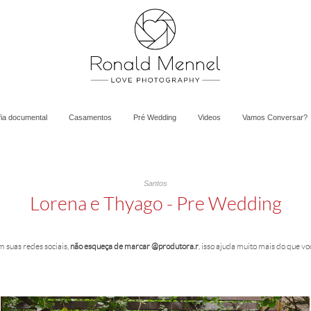
fia documental
Casamentos
Pré Wedding
Videos
Vamos Conversar?
Santos
Lorena e Thyago - Pre Wedding
m suas redes sociais,
não esqueça de marcar @produtora.r
, isso ajuda muito mais do que vo