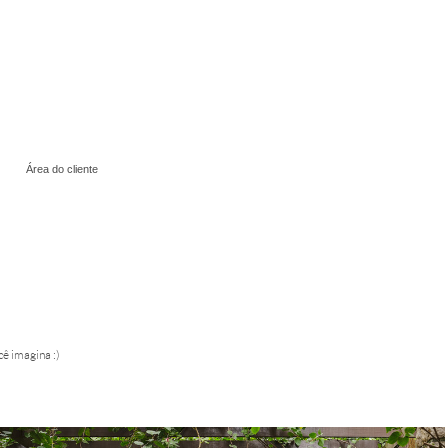
Área do cliente
cê imagina :)