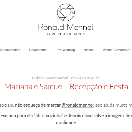
fia documental
Casamentos
Pré Wedding
Videos
Vamos Conversar?
Chácara Paraíso Jundiaí - Várzea Paulista / SP
Mariana e Samuel - Recepção e Festa
sociais,
não esqueça de marcar
@ronaldmennel
,isso ajuda muito m
sejada para ela "abrir sozinha" e depois disso salve a imagem. Se sal
qualidade