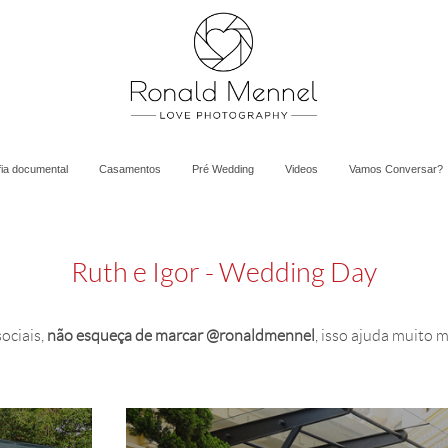
fia documental
Casamentos
Pré Wedding
Videos
Vamos Conversar?
Ruth e Igor - Wedding Day
ociais,
não esqueça de marcar @ronaldmennel
, isso ajuda muito 